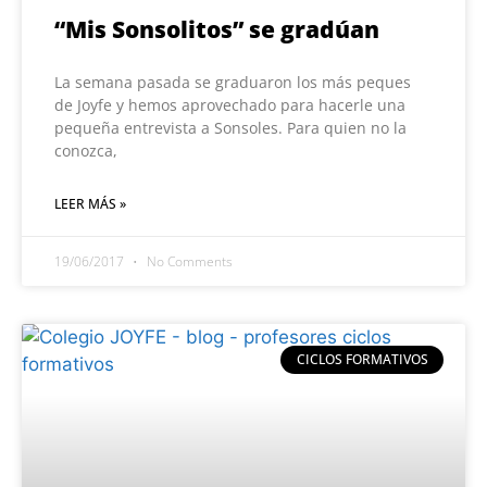
“Mis Sonsolitos” se gradúan
La semana pasada se graduaron los más peques
de Joyfe y hemos aprovechado para hacerle una
pequeña entrevista a Sonsoles. Para quien no la
conozca,
LEER MÁS »
19/06/2017
No Comments
CICLOS FORMATIVOS