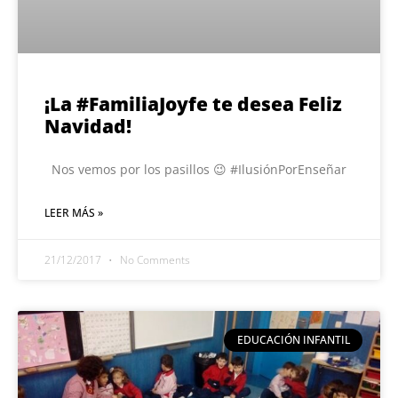
¡La #FamiliaJoyfe te desea Feliz
Navidad!
Nos vemos por los pasillos 😉 #IlusiónPorEnseñar
LEER MÁS »
21/12/2017
No Comments
EDUCACIÓN INFANTIL