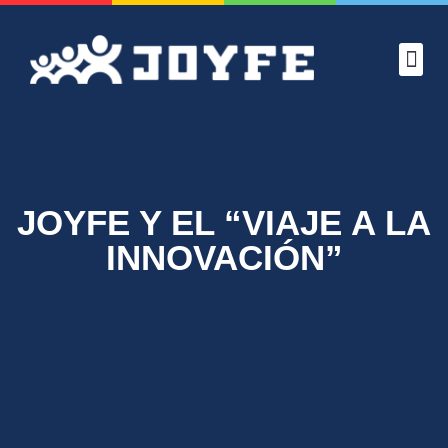
CONOCE 
PROYEC
ADMISION
VERANO 
JOYFE Y EL “VIAJE A LA
INNOVACIÓN”