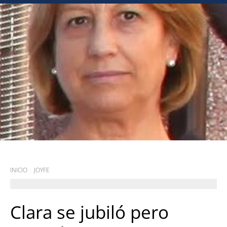
INICIO
|
JOYFE
Clara se jubiló pero