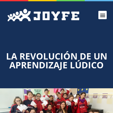
CONOCE JOYF
PROYECTO
ADMISIONES
VERANO JOYF
LA REVOLUCIÓN DE UN
APRENDIZAJE LÚDICO