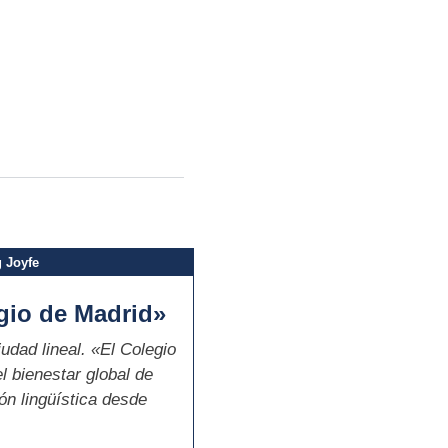
 Joyfe
gio de Madrid»
dad lineal. «El Colegio
l bienestar global de
ón lingüística desde