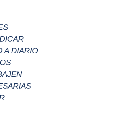
ES
DICAR
 A DIARIO
ROS
BAJEN
ESARIAS
AR