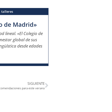
,
talleres
io de Madrid»
d lineal. «El Colegio de
enestar global de sus
ingüística desde edades
SIGUIENTE
comendaciones para este verano