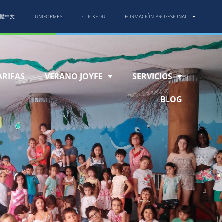
體中文
UNIFORMES
CLICKEDU
FORMACIÓN PROFESIONAL
ARIFAS
VERANO JOYFE
SERVICIOS
BLOG