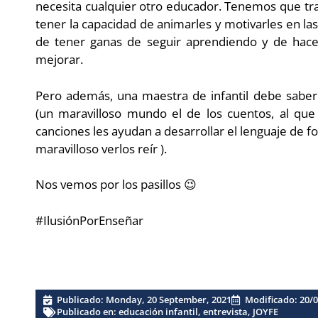
necesita cualquier otro educador. Tenemos que tran
tener la capacidad de animarles y motivarles en l
de tener ganas de seguir aprendiendo y de hacer 
mejorar.
Pero además, una maestra de infantil debe saber 
(un maravilloso mundo el de los cuentos, al que
canciones les ayudan a desarrollar el lenguaje de f
maravilloso verlos reír ).
Nos vemos por los pasillos 😉
#IlusiónPorEnseñar
Publicado:
Monday, 20 September, 2021
Modificado: 20/
Publicado en:
educación infantil
,
entrevista
,
JOYFE