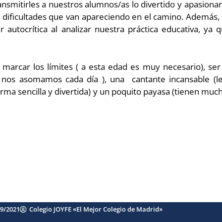
smitirles a nuestros alumnos/as lo divertido y apasionan
as dificultades que van apareciendo en el camino. Ademá
autocrítica al analizar nuestra práctica educativa, ya 
marcar los límites ( a esta edad es muy necesario), se
 nos asomamos cada día ), una cantante incansable (le
orma sencilla y divertida) y un poquito payasa (tienen muc
09/2021
Colegio JOYFE «El Mejor Colegio de Madrid»