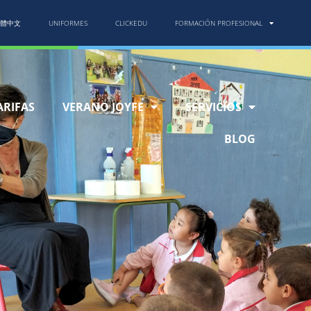
體中文
UNIFORMES
CLICKEDU
FORMACIÓN PROFESIONAL
ARIFAS
VERANO JOYFE
SERVICIOS
BLOG