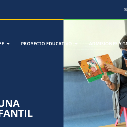
繁
FE
PROYECTO EDUCATIVO
ADMISIONES Y T
 UNA
FANTIL