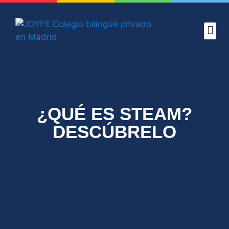
CONOCE 
PROYEC
ADMISION
VERANO 
¿QUÉ ES STEAM?
DESCÚBRELO