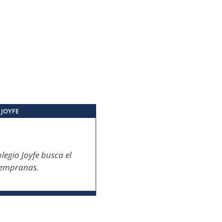
:
JOYFE
legio Joyfe busca el
 tempranas.