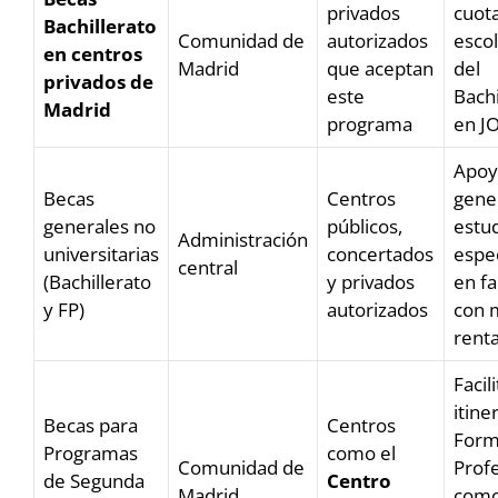
privados
cuot
Bachillerato
Comunidad de
autorizados
esco
en centros
Madrid
que aceptan
del
privados de
este
Bachi
Madrid
programa
en J
Apoy
Becas
Centros
gene
generales no
públicos,
estud
Administración
universitarias
concertados
espe
central
(Bachillerato
y privados
en fa
y FP)
autorizados
con 
rent
Facili
itine
Becas para
Centros
Form
Programas
como el
Comunidad de
Profe
de Segunda
Centro
Madrid
com