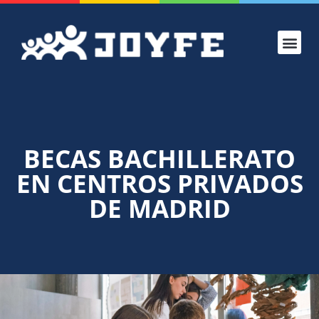
CONOCE JOYF
PROYECTO
ADMISIONES
VERANO JOYF
BECAS BACHILLERATO
EN CENTROS PRIVADOS
DE MADRID