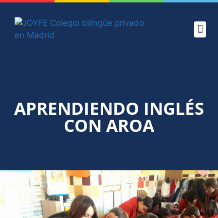
CONOCE J
PROYEC
ADMISION
VERANO J
APRENDIENDO INGLÉS
CON AROA