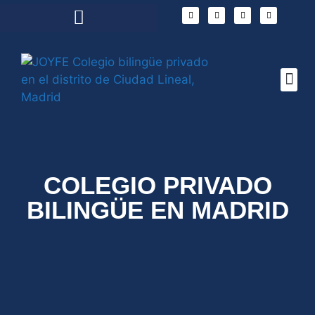
CONOCE JOY
PROYECTO
ADMISIONES Y 
VERANO JOY
COLEGIO PRIVADO
BILINGÜE EN MADRID